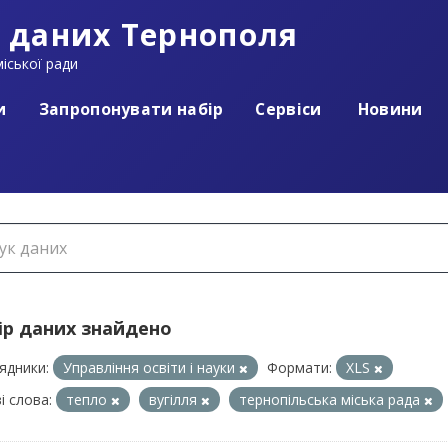
 даних Тернополя
іської ради
и
Запропонувати набір
Сервіси
Новини
ір даних знайдено
ядники:
Управління освіти і науки
Формати:
XLS
і слова:
тепло
вугілля
тернопільська міська рада