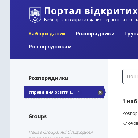
Портал відкритих
Вебпортал відкритих даних Тернопільської м
Набори даних
Розпорядники
Груп
Розпорядникам
Розпорядники
Управління освіти і...
1
1 наб
Розпор
Groups
Ключов
Немає Groups, які б підходили