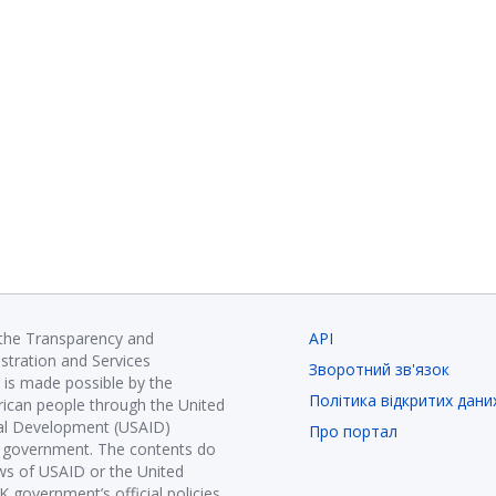
 the Transparency and
API
istration and Services
Зворотний зв'язок
is made possible by the
Політика відкритих дани
ican people through the United
nal Development (USAID)
Про портал
K government. The contents do
ews of USAID or the United
government’s official policies.