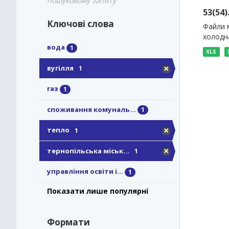
пошуковому запиту
53(54
Ключові слова
Файли м
холодна
вода
1
XLS
вугілля
1
газ
1
споживання комуналь...
1
тепло
1
тернопільська міськ...
1
управління освіти і...
1
Показати лише популярні
Формати