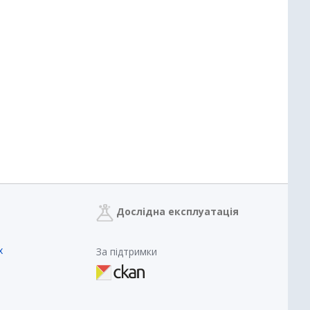
Дослідна експлуатація
х
За підтримки