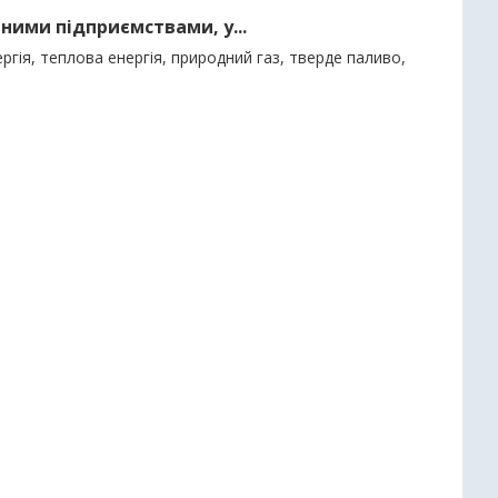
ними підприємствами, у...
гія, теплова енергія, природний газ, тверде паливо,