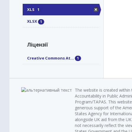
XLS
1
XLSX
1
Ліцензії
Creative Commons At...
1
The website is created within
Accountability in Public Admin
Program/TAPAS. This website 
generous support of the Amer
States Agency for Internatio
alongside UK aid from the U
not necessarily reflect the vi
States Government and the UK 