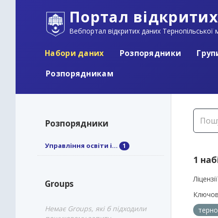
Портал відкритих
Вебпортал відкритих даних Тернопільської м
Набори даних
Розпорядники
Груп
Розпорядникам
Розпорядники
Управління освіти і...
1
1 наб
Ліцензії
Groups
Ключов
Немає Groups, які б підходили
терно