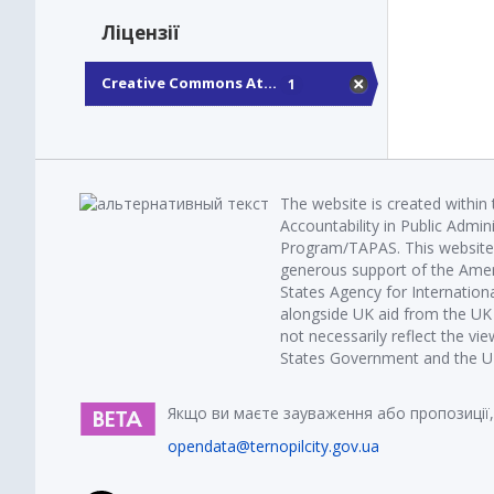
Ліцензії
Creative Commons At...
1
The website is created within
Accountability in Public Admin
Program/TAPAS. This website 
generous support of the Amer
States Agency for Internatio
alongside UK aid from the U
not necessarily reflect the vi
States Government and the UK 
Якщо ви маєте зауваження або пропозиції,
opendata@ternopilcity.gov.ua