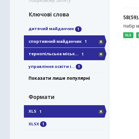
пошуковому запиту
Ключові слова
58(59
Набір м
дитячий майданчик
1
XLS
спортивний майданчик
1
тернопільська міськ...
1
управління освіти і...
1
Показати лише популярні
Формати
XLS
1
XLSX
1