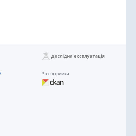
Дослідна експлуатація
х
За підтримки