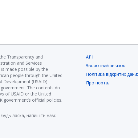
 the Transparency and
API
istration and Services
Зворотний зв'язок
is made possible by the
Політика відкритих дани
ican people through the United
nal Development (USAID)
Про портал
K government. The contents do
ews of USAID or the United
government’s official policies.
 будь ласка, напишіть нам: