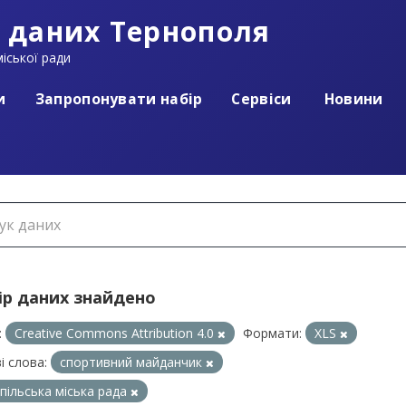
 даних Тернополя
іської ради
и
Запропонувати набір
Сервіси
Новини
ір даних знайдено
:
Creative Commons Attribution 4.0
Формати:
XLS
і слова:
спортивний майданчик
пільська міська рада