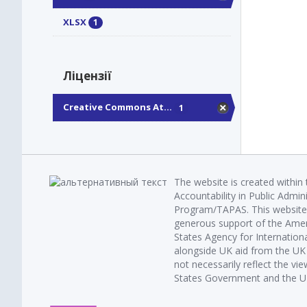
XLSX
1
Ліцензії
Creative Commons At...
1
The website is created within
Accountability in Public Admin
Program/TAPAS. This website 
generous support of the Amer
States Agency for Internatio
alongside UK aid from the U
not necessarily reflect the vi
States Government and the UK 