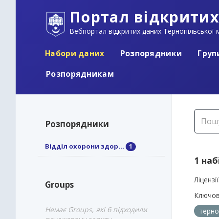
Портал відкритих
Вебпортал відкритих даних Тернопільської м
Набори даних
Розпорядники
Груп
Розпорядникам
Розпорядники
Відділ охорони здор...
1
1 наб
Ліцензії
Groups
Ключов
Немає Groups, які б підходили
терно