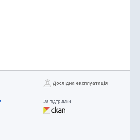
Дослідна експлуатація
х
За підтримки