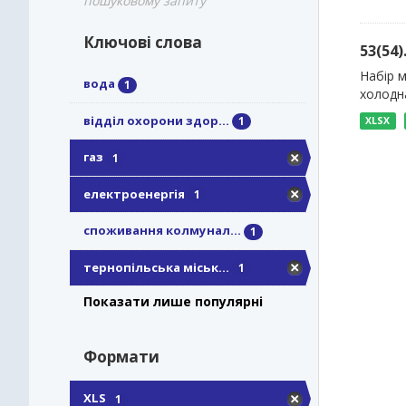
пошуковому запиту
Ключові слова
53(54
Набір м
вода
1
холодна
відділ охорони здор...
1
XLSX
газ
1
електроенергія
1
споживання колмунал...
1
тернопільська міськ...
1
Показати лише популярні
Формати
XLS
1