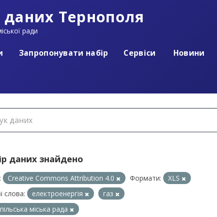
 даних Тернополя
іської ради
и
Запропонувати набір
Сервіси
Новини
ір даних знайдено
:
Creative Commons Attribution 4.0
Формати:
XLS
і слова:
електроенергія
газ
пільська міська рада