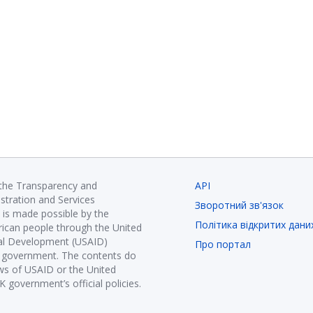
 the Transparency and
API
istration and Services
Зворотний зв'язок
is made possible by the
Політика відкритих дани
ican people through the United
nal Development (USAID)
Про портал
K government. The contents do
ews of USAID or the United
government’s official policies.