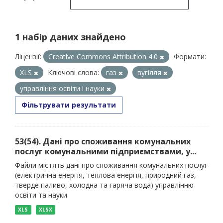
1 набір даних знайдено
Ліцензії:
Creative Commons Attribution 4.0
Формати:
XLS
Ключові слова:
газ
вугілля
управління освіти і науки
Фільтрувати результати
53(54). Дані про споживання комунальних
послуг комунальними підприємствами, у...
Файли містять дані про споживання комунальних послуг
(електрична енергія, теплова енергія, природний газ,
тверде паливо, холодна та гаряча вода) управлінню
освіти та науки
XLS
XLSX