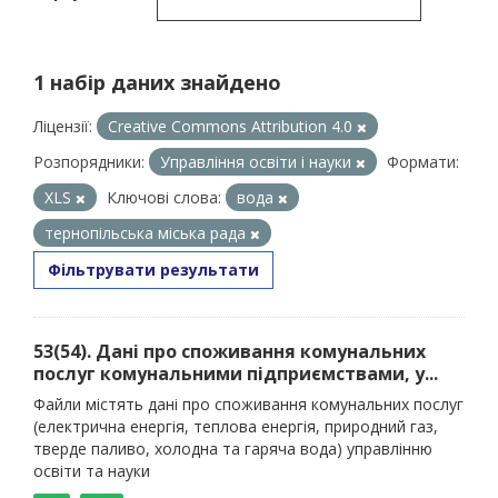
1 набір даних знайдено
Ліцензії:
Creative Commons Attribution 4.0
Розпорядники:
Управління освіти і науки
Формати:
XLS
Ключові слова:
вода
тернопільська міська рада
Фільтрувати результати
53(54). Дані про споживання комунальних
послуг комунальними підприємствами, у...
Файли містять дані про споживання комунальних послуг
(електрична енергія, теплова енергія, природний газ,
тверде паливо, холодна та гаряча вода) управлінню
освіти та науки