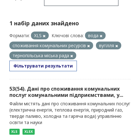
1 набір даних знайдено
Формати:
XLS
Ключові слова:
вода
споживання комунальних ресурсів
вугілля
тернопільська міська рада
Фільтрувати результати
53(54). Дані про споживання комунальних
послуг комунальними підприємствами, у...
Файли містять дані про споживання комунальних послуг
(електрична енергія, теплова енергія, природний газ,
тверде паливо, холодна та гаряча вода) управлінню
освіти та науки
XLS
XLSX