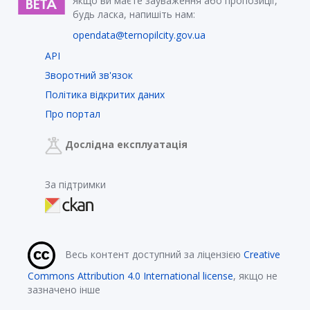
Якщо ви маєте зауваження або пропозиції,
будь ласка, напишіть нам:
opendata@ternopilcity.gov.ua
API
Зворотний зв'язок
Політика відкритих даних
Про портал
Дослідна експлуатація
За підтримки
Весь контент доступний за ліцензією
Creative
Commons Attribution 4.0 International license
, якщо не
зазначено інше