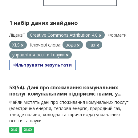
1 набір даних знайдено
Ліцензії:
Creative Commons Attribution 4.0
Формати:
XLS
Ключові слова:
вода
газ
управління освіти і науки
Фільтрувати результати
53(54). Дані про споживання комунальних
послуг комунальними підприємствами, у...
Файли містять дані про споживання комунальних послуг
(електрична енергія, теплова енергія, природний газ,
тверде паливо, холодна та гаряча вода) управлінню
освіти та науки
XLS
XLSX