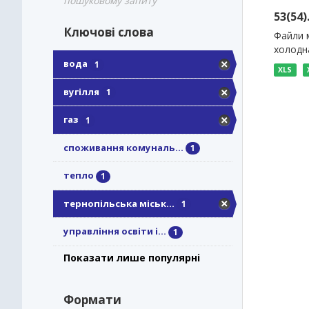
пошуковому запиту
53(54
Ключові слова
Файли м
холодна
вода
1
XLS
вугілля
1
газ
1
споживання комуналь...
1
тепло
1
тернопільська міськ...
1
управління освіти і...
1
Показати лише популярні
Формати