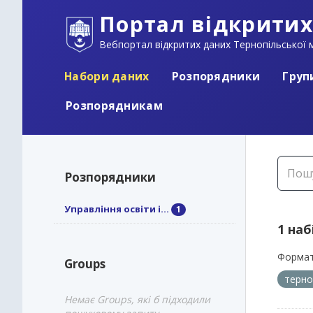
Портал відкритих
Вебпортал відкритих даних Тернопільської м
Набори даних
Розпорядники
Груп
Розпорядникам
Розпорядники
Управління освіти і...
1
1 наб
Формат
Groups
терно
Немає Groups, які б підходили