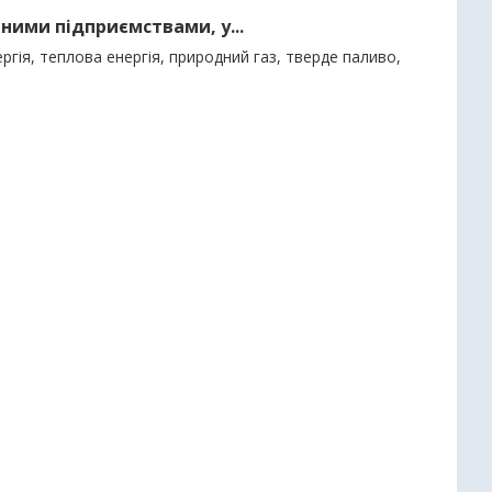
ними підприємствами, у...
гія, теплова енергія, природний газ, тверде паливо,