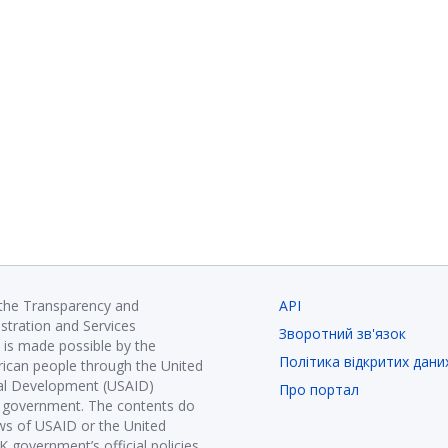
 the Transparency and
API
istration and Services
Зворотний зв'язок
is made possible by the
Політика відкритих дани
ican people through the United
nal Development (USAID)
Про портал
K government. The contents do
ews of USAID or the United
government’s official policies.