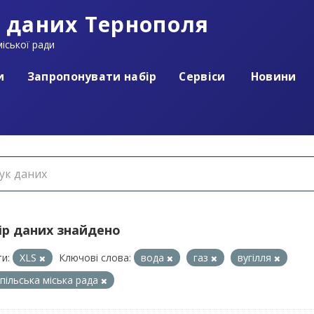
 даних Тернополя
іської ради
и
Запропонувати набір
Сервіси
Новини
ір даних знайдено
и:
XLS
Ключові слова:
вода
газ
вугілля
пільська міська рада