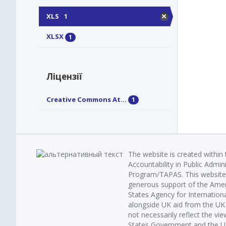
XLS
1
XLSX
1
Ліцензії
Creative Commons At...
1
The website is created within
Accountability in Public Admin
Program/TAPAS. This website 
generous support of the Amer
States Agency for Internatio
alongside UK aid from the U
not necessarily reflect the vi
States Government and the UK 