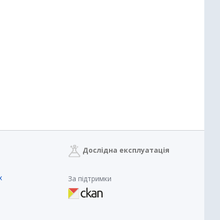
Дослідна експлуатація
х
За підтримки