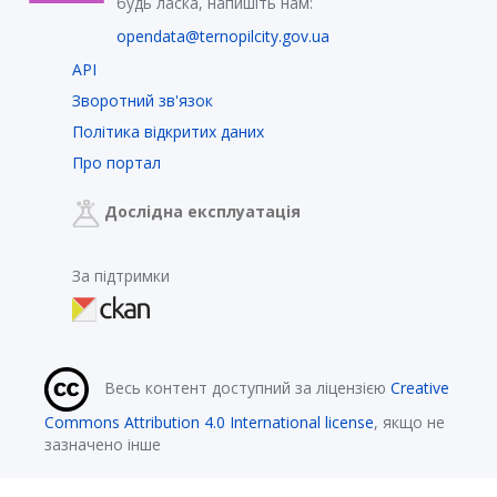
будь ласка, напишіть нам:
opendata@ternopilcity.gov.ua
API
Зворотний зв'язок
Політика відкритих даних
Про портал
Дослідна експлуатація
За підтримки
Весь контент доступний за ліцензією
Creative
Commons Attribution 4.0 International license
, якщо не
зазначено інше