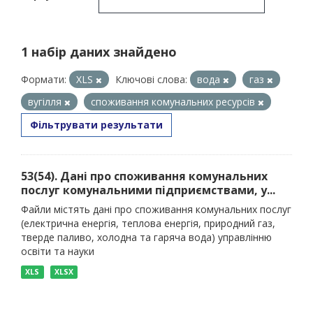
1 набір даних знайдено
Формати:
XLS
Ключові слова:
вода
газ
вугілля
споживання комунальних ресурсів
Фільтрувати результати
53(54). Дані про споживання комунальних
послуг комунальними підприємствами, у...
Файли містять дані про споживання комунальних послуг
(електрична енергія, теплова енергія, природний газ,
тверде паливо, холодна та гаряча вода) управлінню
освіти та науки
XLS
XLSX