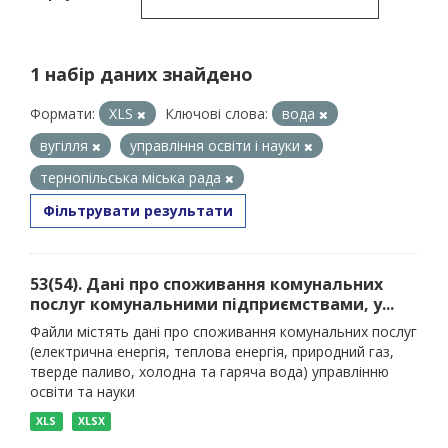
1 набір даних знайдено
Формати:
XLS
Ключові слова:
вода
вугілля
управління освіти і науки
тернопільська міська рада
Фільтрувати результати
53(54). Дані про споживання комунальних
послуг комунальними підприємствами, у...
Файли містять дані про споживання комунальних послуг
(електрична енергія, теплова енергія, природний газ,
тверде паливо, холодна та гаряча вода) управлінню
освіти та науки
XLS
XLSX