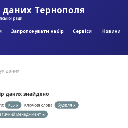
 даних Тернополя
іської ради
и
Запропонувати набір
Сервіси
Новини
ір даних знайдено
и:
XLS
Ключові слова:
будівля
гетичний менеджмент