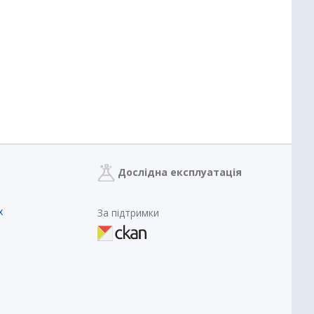
Дослідна експлуатація
х
За підтримки