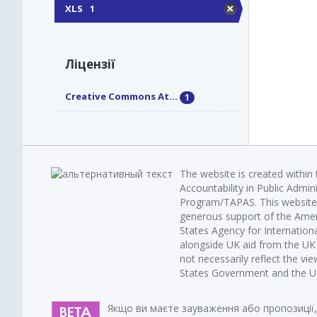
XLS
1
Ліцензії
Creative Commons At...
1
The website is created within
Accountability in Public Admin
Program/TAPAS. This website 
generous support of the Amer
States Agency for Internatio
alongside UK aid from the U
not necessarily reflect the vi
States Government and the UK 
Якщо ви маєте зауваження або пропозиції,