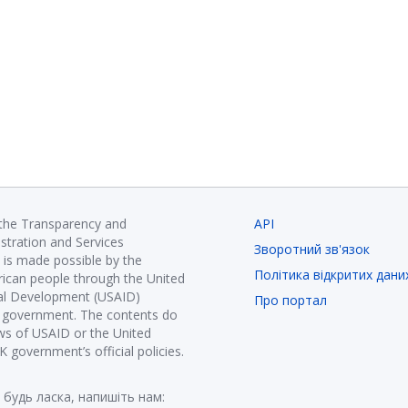
 the Transparency and
API
istration and Services
Зворотний зв'язок
is made possible by the
Політика відкритих дани
ican people through the United
nal Development (USAID)
Про портал
K government. The contents do
ews of USAID or the United
government’s official policies.
 будь ласка, напишіть нам: