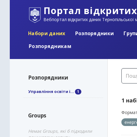
Портал відкритих
Вебпортал відкритих даних Тернопільської м
Набори даних
Розпорядники
Груп
Розпорядникам
Розпорядники
Управління освіти і...
1
1 наб
Формат
Groups
енер
Немає Groups, які б підходили