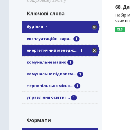
пошуковому запиту
68. Д
Ключові слова
Набір м
яких в
будівля
1
XLS
експлуатаційні хара...
1
енергетичний менедж...
1
комунальне майно
1
комунальне підприєм...
1
тернопільська міськ...
1
управління освіти і...
1
Формати