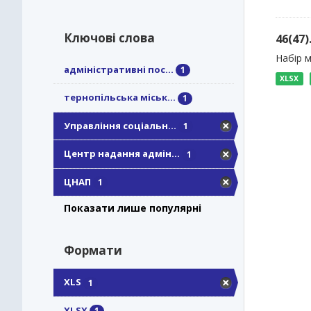
Ключові слова
46(47
Набір м
адміністративні пос...
1
XLSX
тернопільська міськ...
1
Управління соціальн...
1
Центр надання адмін...
1
ЦНАП
1
Показати лише популярні
Формати
XLS
1
XLSX
1