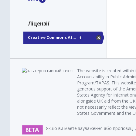
Ліцензії
Creative Commons At...
1
The website is created within
Accountability in Public Admin
Program/TAPAS. This website 
generous support of the Amer
States Agency for Internatio
alongside UK aid from the U
not necessarily reflect the vi
States Government and the UK 
Якщо ви маєте зауваження або пропозиції,