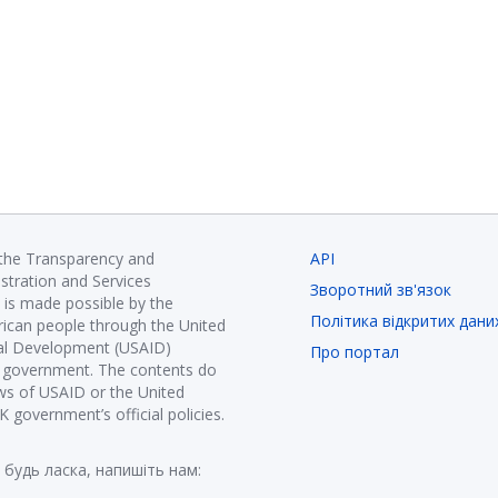
 the Transparency and
API
istration and Services
Зворотний зв'язок
is made possible by the
Політика відкритих дани
ican people through the United
nal Development (USAID)
Про портал
K government. The contents do
ews of USAID or the United
government’s official policies.
 будь ласка, напишіть нам: