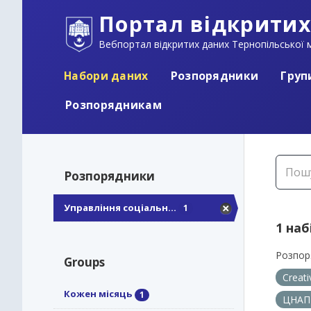
Портал відкритих
Вебпортал відкритих даних Тернопільської м
Набори даних
Розпорядники
Груп
Розпорядникам
Розпорядники
Управління соціальн...
1
1 наб
Розпор
Groups
Creat
Кожен місяць
1
ЦНА