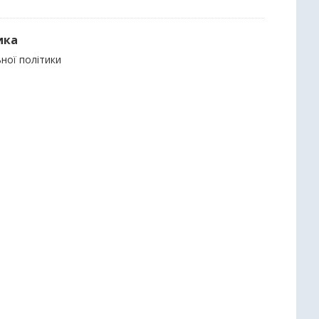
ика
ьної політики