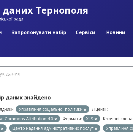
 даних Тернополя
іської ради
и
Запропонувати набір
Сервіси
Новини
ір даних знайдено
ядники:
Управління соціальної політики
Ліцензії:
ive Commons Attribution 4.0
Формати:
XLS
Ключові слова
П
Центр надання адміністративних послуг
Управління с