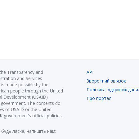
 the Transparency and
API
istration and Services
Зворотний зв'язок
is made possible by the
Політика відкритих дани
ican people through the United
nal Development (USAID)
Про портал
K government. The contents do
ews of USAID or the United
government’s official policies.
 будь ласка, напишіть нам: