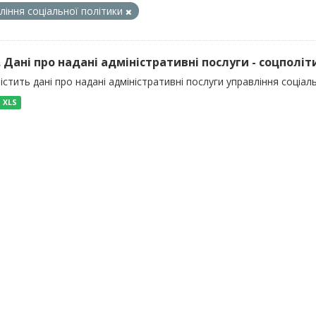
ління соціальної політики
). Дані про надані адміністративні послуги - соцполіт
істить дані про надані адміністративні послуги управління соціал
XLS