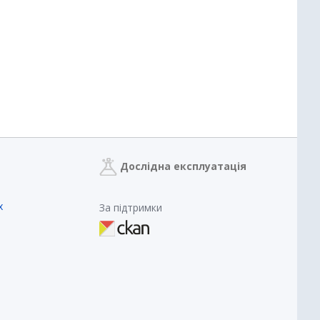
Дослідна експлуатація
х
За підтримки