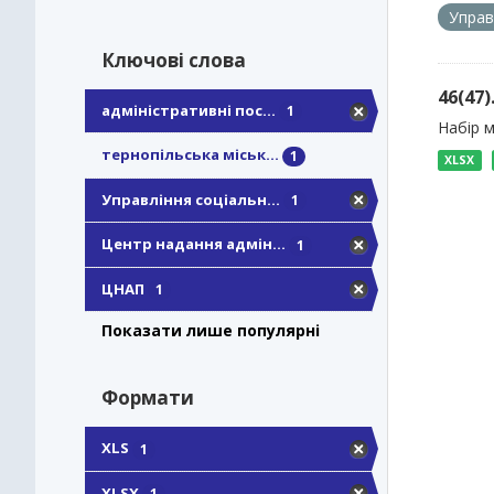
Управ
Ключові слова
46(47
адміністративні пос...
1
Набір м
тернопільська міськ...
1
XLSX
Управління соціальн...
1
Центр надання адмін...
1
ЦНАП
1
Показати лише популярні
Формати
XLS
1
XLSX
1