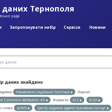
 даних Тернополя
іської ради
и
Запропонувати набір
Сервіси
Новини
ір даних знайдено
ядники:
Управління соціальної політики
Ліцензії:
ive Commons Attribution 4.0
Формати:
XLS
XLSX
і слова:
ЦНАП
Центр надання адміністративних послуг