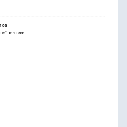
ика
ьної політики