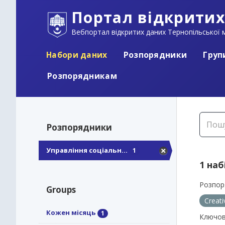
Портал відкритих
Вебпортал відкритих даних Тернопільської м
Набори даних
Розпорядники
Груп
Розпорядникам
Розпорядники
Управління соціальн...
1
1 наб
Розпор
Groups
Creat
Кожен місяць
1
Ключов