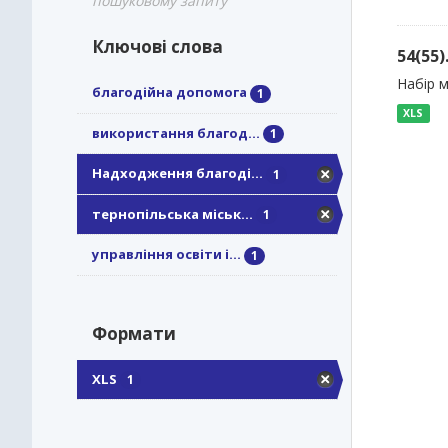
пошуковому запиту
Ключові слова
54(55
Набір м
благодійна допомога
1
XLS
використання благод...
1
Надходження благоді...
1
тернопільська міськ...
1
управління освіти і...
1
Формати
XLS
1