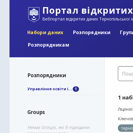
Портал відкритих
Вебпортал відкритих даних Тернопільської м
Набори даних
Розпорядники
Груп
Розпорядникам
Розпорядники
Управління освіти і...
1
1 наб
Ліцензії
Groups
Ключов
Немає Groups, які б підходили
терно