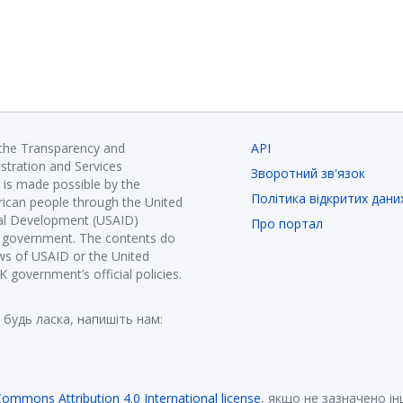
 the Transparency and
API
istration and Services
Зворотний зв'язок
is made possible by the
Політика відкритих дани
ican people through the United
nal Development (USAID)
Про портал
K government. The contents do
ews of USAID or the United
government’s official policies.
 будь ласка, напишіть нам:
Commons Attribution 4.0 International license
, якщо не зазначено і