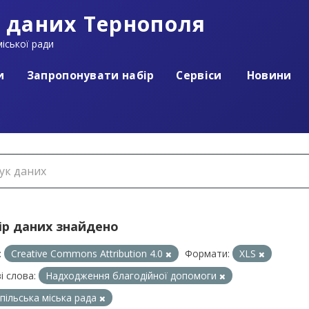
 даних Тернополя
іської ради
и
Запропонувати набір
Сервіси
Новини
ір даних знайдено
:
Creative Commons Attribution 4.0
Формати:
XLS
і слова:
Надходження благодійної допомоги
пільська міська рада