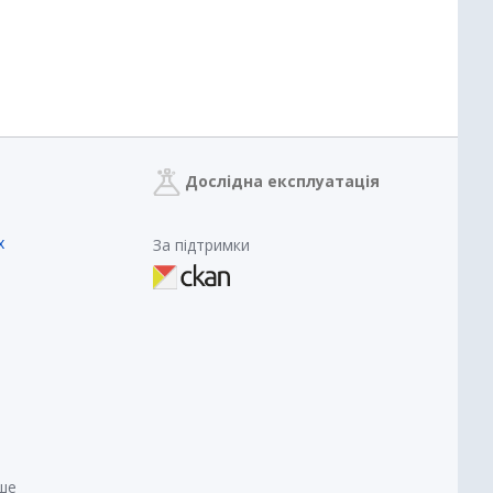
Дослідна експлуатація
х
За підтримки
нше