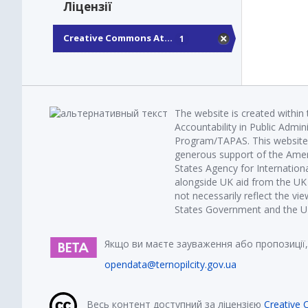
Ліцензії
Creative Commons At...
1
The website is created within
Accountability in Public Admin
Program/TAPAS. This website 
generous support of the Amer
States Agency for Internatio
alongside UK aid from the U
not necessarily reflect the vi
States Government and the UK 
Якщо ви маєте зауваження або пропозиції,
opendata@ternopilcity.gov.ua
Весь контент доступний за ліцензією
Creative 