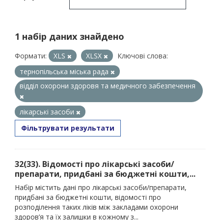
1 набір даних знайдено
Формати:
XLS
XLSX
Ключові слова:
тернопільська міська рада
відділ охорони здоровя та медичного забезпечення
лікарські засоби
Фільтрувати результати
32(33). Відомості про лікарські засоби/
препарати, придбані за бюджетні кошти,...
Набір містить дані про лікарські засоби/препарати,
придбані за бюджетні кошти, відомості про
розподілення таких ліків між закладами охорони
здоров’я та їх залишки в кожному з...