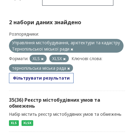
2 набори даних знайдено
Розпорядники:
Управління містобудування, архітектури та кадастру
Тернопільської міської ради
Формати:
XLS
XLSX
Ключові слова:
тернопільська міська рада
Фільтрувати результати
35(36) Реєстр містобудівних умов та
обмежень
Набір містить реєстр містобудівних умов та обмежень
XLS
XLSX