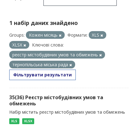
1 набір даних знайдено
Groups:
Кожен місяць
Формати:
XLS
XLSX
Ключові слова:
реєстр містобудівних умов та обмежень
тернопільська міська рада
Фільтрувати результати
35(36) Реєстр містобудівних умов та
обмежень
Набір містить реєстр містобудівних умов та обмежень
XLS
XLSX