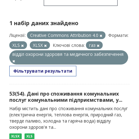
1 набір даних знайдено
Ліцензії:
Creative Commons Attribution 4.0
Формати:
XLS
XLSX
Ключові слова:
газ
відділ охорони здоровя та медичного забезпечення
Фільтрувати результати
53(54). Дані про споживання комунальних
послуг комунальними підприємствами, у...
Набір містить дані про споживання комунальних послуг
(електрична енергія, теплова енергія, природний газ,
тверде паливо, холодна та гаряча вода) відділу
охорони здоров'я та...
XLSX
XLS