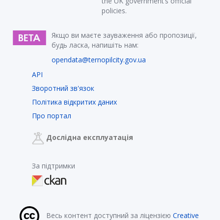
the UK government’s official
policies.
Якщо ви маєте зауваження або пропозиції,
будь ласка, напишіть нам:
opendata@ternopilcity.gov.ua
API
Зворотний зв'язок
Політика відкритих даних
Про портал
Дослідна експлуатація
За підтримки
Весь контент доступний за ліцензією
Creative