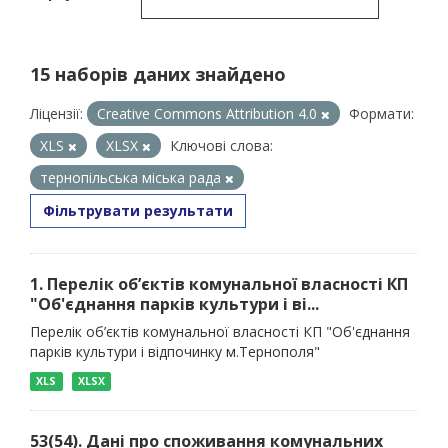
15 наборів даних знайдено
Ліцензії:
Creative Commons Attribution 4.0
Формати:
XLS
XLSX
Ключові слова:
тернопільська міська рада
Фільтрувати результати
1. Перелік об’єктів комунальної власності КП
"Об'єднання парків культури і ві...
Перелік об’єктів комунальної власності КП "Об'єднання
парків культури і відпочинку м.Тернополя"
XLS
XLSX
53(54). Дані про споживання комунальних