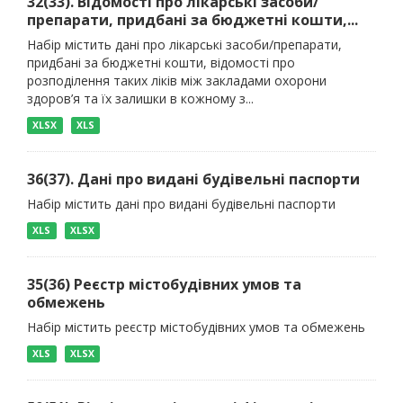
32(33). Відомості про лікарські засоби/
препарати, придбані за бюджетні кошти,...
Набір містить дані про лікарські засоби/препарати,
придбані за бюджетні кошти, відомості про
розподілення таких ліків між закладами охорони
здоров’я та їх залишки в кожному з...
XLSX
XLS
36(37). Дані про видані будівельні паспорти
Набір містить дані про видані будівельні паспорти
XLS
XLSX
35(36) Реєстр містобудівних умов та
обмежень
Набір містить реєстр містобудівних умов та обмежень
XLS
XLSX