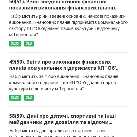
50(51). Річні зведені основні фінансові
показники виконання фінансових планів...
Набір містить річні зведені основні фінансові показники
виконання фінансових планів підприємств комунального
сектору КП "Об'єднання парків культури і відпочинку
м.Тернополя"
XLSX
XLS
49(50). Звіти про виконання фінансових
планів комунальних підприємств КП "Об'...
Набір містить звіт про виконання фінансових планів
комунального підприємства КП "Об'єднання парків
культури і відпочинку м.Тернополя"
XLSX
XLS
58(59). Дані про дитячі, спортивні та інші
майданчики для дозвілля та відпочи...
Набір містить дані про дитячі, спортивні та інші
майданчики для дозвілля та відпочинку управління