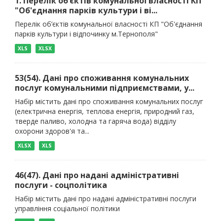
1. Перелік об’єктів комунальної власності КП
"Об'єднання парків культури і ві...
Перелік об’єктів комунальної власності КП "Об'єднання
парків культури і відпочинку м.Тернополя"
XLS
XLSX
53(54). Дані про споживання комунальних
послуг комунальними підприємствами, у...
Набір містить дані про споживання комунальних послуг
(електрична енергія, теплова енергія, природний газ,
тверде паливо, холодна та гаряча вода) відділу
охорони здоров'я та...
XLSX
XLS
46(47). Дані про надані адміністративні
послуги - соцполітика
Набір містить дані про надані адміністративні послуги
управління соціальної політики