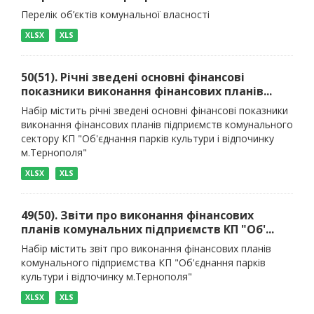
Перелік об’єктів комунальної власності
XLSX
XLS
50(51). Річні зведені основні фінансові
показники виконання фінансових планів...
Набір містить річні зведені основні фінансові показники
виконання фінансових планів підприємств комунального
сектору КП "Об'єднання парків культури і відпочинку
м.Тернополя"
XLSX
XLS
49(50). Звіти про виконання фінансових
планів комунальних підприємств КП "Об'...
Набір містить звіт про виконання фінансових планів
комунального підприємства КП "Об'єднання парків
культури і відпочинку м.Тернополя"
XLSX
XLS