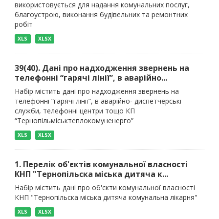
використовується для надання комунальних послуг,
благоустрою, виконання будівельних та ремонтних
робіт
XLS
XLSX
39(40). Дані про надходження звернень на
телефонні “гарячі лінії”, в аварійно...
Набір містить дані про надходження звернень на
телефонні “гарячі лінії”, в аварійно- диспетчерські
служби, телефонні центри тощо КП
“Тернопільміськтеплокомуненерго”
XLS
XLSX
1. Перелік об'єктів комунальної власності
КНП "Тернопільска міська дитяча к...
Набір містить дані про об'єкти комунальної власності
КНП "Тернопільска міська дитяча комунальна лікарня"
XLS
XLSX