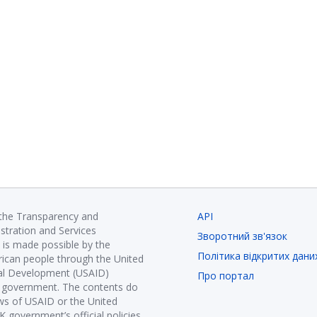
 the Transparency and
API
istration and Services
Зворотний зв'язок
is made possible by the
Політика відкритих дани
ican people through the United
nal Development (USAID)
Про портал
K government. The contents do
ews of USAID or the United
government’s official policies.