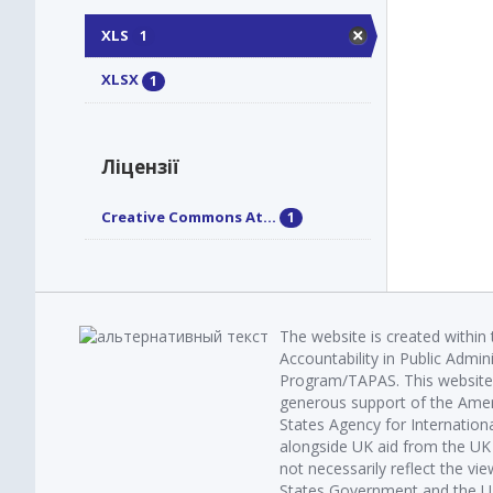
XLS
1
XLSX
1
Ліцензії
Creative Commons At...
1
The website is created within
Accountability in Public Admin
Program/TAPAS. This website 
generous support of the Amer
States Agency for Internatio
alongside UK aid from the U
not necessarily reflect the vi
States Government and the UK 