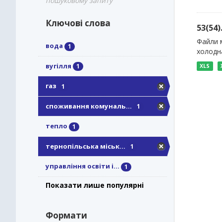
пошуковому запиту
Ключові слова
53(54
Файли м
вода
1
холодна
вугілля
1
XLS
газ
1
споживання комуналь...
1
тепло
1
тернопільська міськ...
1
управління освіти і...
1
Показати лише популярні
Формати