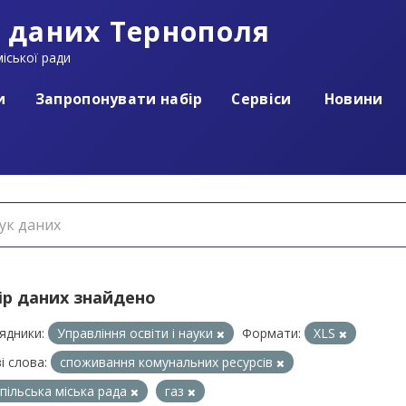
 даних Тернополя
іської ради
и
Запропонувати набір
Сервіси
Новини
ір даних знайдено
ядники:
Управління освіти і науки
Формати:
XLS
і слова:
споживання комунальних ресурсів
пільська міська рада
газ