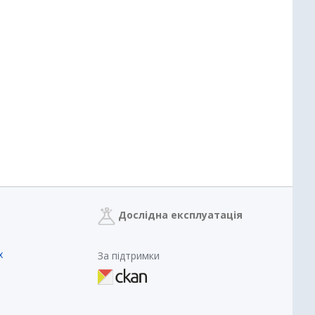
Дослідна експлуатація
х
За підтримки