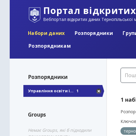
Портал відкритих
Вебпортал відкритих даних Тернопільської м
Набори даних
Розпорядники
Груп
Розпорядникам
Розпорядники
Управління освіти і...
1
1 наб
Розпор
Groups
Ключов
Немає Groups, які б підходили
терно