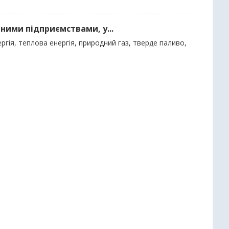
ними підприємствами, у...
гія, теплова енергія, природний газ, тверде паливо,