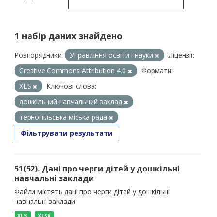
1 набір даних знайдено
Розпорядники:
Управління освіти і науки
Ліцензії:
Creative Commons Attribution 4.0
Формати:
XLS
Ключові слова:
дошкільний навчальний заклад
тернопільська міська рада
Фільтрувати результати
51(52). Дані про черги дітей у дошкільні
навчальні заклади
Файли містять дані про черги дітей у дошкільні
навчальні заклади
XLS
XLSX