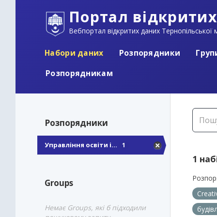
Портал відкритих
Вебпортал відкритих даних Тернопільської м
Набори даних
Розпорядники
Груп
Розпорядникам
Розпорядники
Управління освіти і...
1
1 наб
Розпор
Groups
Creat
Немає Groups, які б підходили
будів