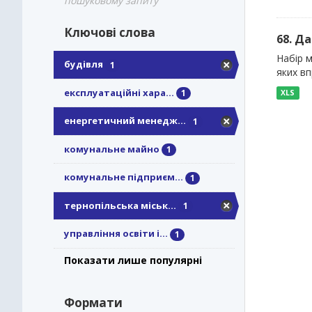
пошуковому запиту
Ключові слова
68. Д
Набір м
будівля
1
яких в
експлуатаційні хара...
1
XLS
енергетичний менедж...
1
комунальне майно
1
комунальне підприєм...
1
тернопільська міськ...
1
управління освіти і...
1
Показати лише популярні
Формати