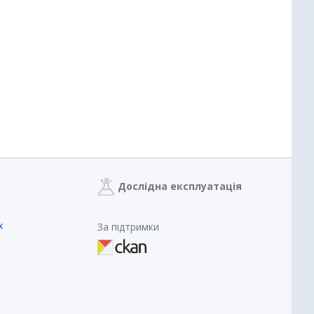
Дослідна експлуатація
х
За підтримки