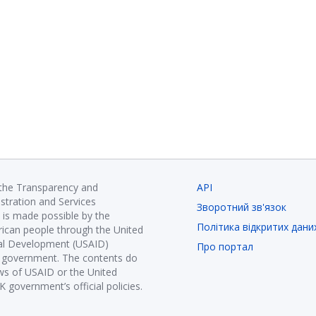
 the Transparency and
API
istration and Services
Зворотний зв'язок
is made possible by the
Політика відкритих дани
ican people through the United
nal Development (USAID)
Про портал
K government. The contents do
ews of USAID or the United
government’s official policies.