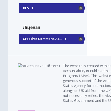
XLS
1
Ліцензії
Creative Commons At...
1
The website is created within
Accountability in Public Admin
Program/TAPAS. This website 
generous support of the Amer
States Agency for Internatio
alongside UK aid from the U
not necessarily reflect the vi
States Government and the UK 