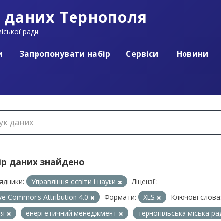
 даних Тернополя
іської ради
и
Запропонувати набір
Сервіси
Новини
ір даних знайдено
ядники:
Управління освіти і науки
Ліцензії:
ive Commons Attribution 4.0
Формати:
XLS
Ключові слова
ля
енергетичний менеджмент
тернопільська міська р