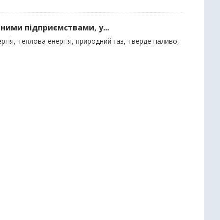
ними підприємствами, у...
гія, теплова енергія, природний газ, тверде паливо,