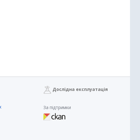
Дослідна експлуатація
х
За підтримки