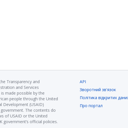
 the Transparency and
API
istration and Services
Зворотний зв'язок
is made possible by the
Політика відкритих дани
ican people through the United
nal Development (USAID)
Про портал
K government. The contents do
ews of USAID or the United
government’s official policies.