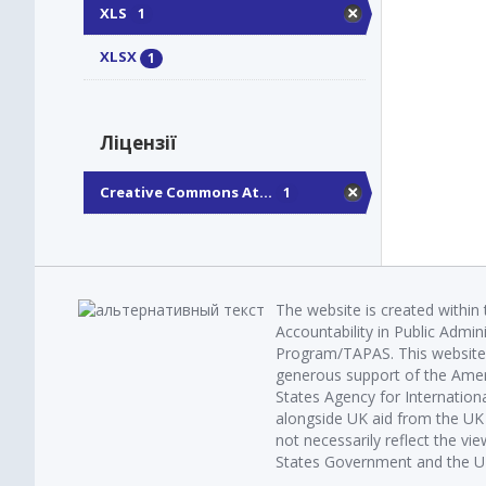
XLS
1
XLSX
1
Ліцензії
Creative Commons At...
1
The website is created within
Accountability in Public Admin
Program/TAPAS. This website 
generous support of the Amer
States Agency for Internatio
alongside UK aid from the U
not necessarily reflect the vi
States Government and the UK 