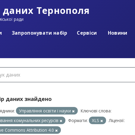
 даних Тернополя
іської ради
и
Запропонувати набір
Сервіси
Новини
ір даних знайдено
ядники:
Управління освіти і науки
Ключові слова:
вання комунальних ресурсів
Формати:
XLS
Ліцензії:
ive Commons Attribution 4.0