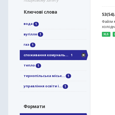
пошуковому запиту
Ключові слова
53(54
Файли м
вода
1
холодна
вугілля
1
XLS
газ
1
споживання комуналь...
1
тепло
1
тернопільська міськ...
1
управління освіти і...
1
Формати