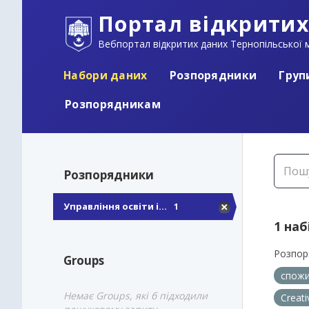
Портал відкритих
Вебпортал відкритих даних Тернопільської м
Набори даних
Розпорядники
Груп
Розпорядникам
Розпорядники
Управління освіти і...
1
1 наб
Розпор
Groups
спожи
Немає Groups, які б підходили
Creat