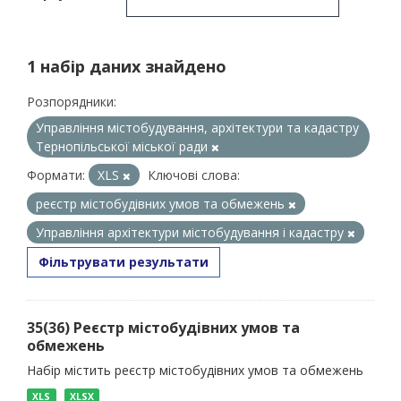
1 набір даних знайдено
Розпорядники:
Управління містобудування, архітектури та кадастру
Тернопільської міської ради
Формати:
XLS
Ключові слова:
реєстр містобудівних умов та обмежень
Управління архітектури містобудування і кадастру
Фільтрувати результати
35(36) Реєстр містобудівних умов та
обмежень
Набір містить реєстр містобудівних умов та обмежень
XLS
XLSX