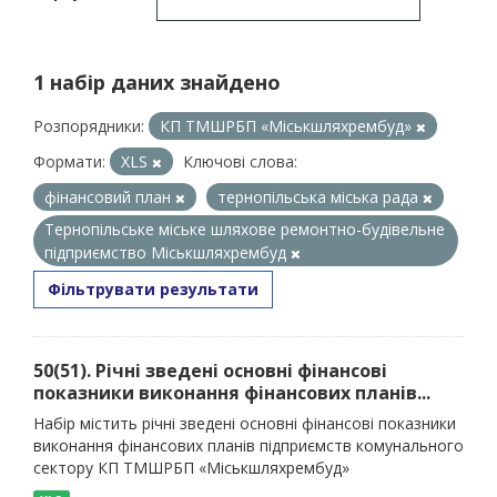
1 набір даних знайдено
Розпорядники:
КП ТМШРБП «Міськшляхрембуд»
Формати:
XLS
Ключові слова:
фінансовий план
тернопільська міська рада
Тернопільське міське шляхове ремонтно-будівельне
підприємство Міськшляхрембуд
Фільтрувати результати
50(51). Річні зведені основні фінансові
показники виконання фінансових планів...
Набір містить річні зведені основні фінансові показники
виконання фінансових планів підприємств комунального
сектору КП ТМШРБП «Міськшляхрембуд»