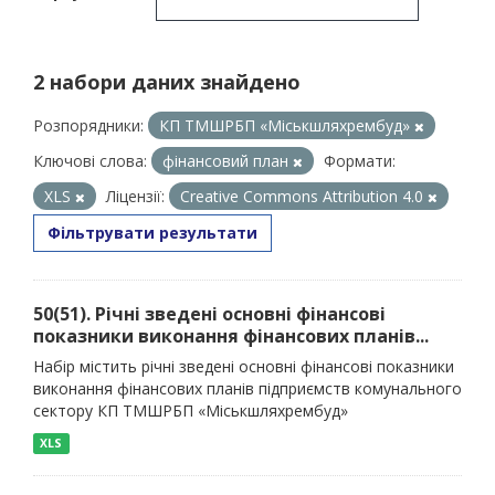
2 набори даних знайдено
Розпорядники:
КП ТМШРБП «Міськшляхрембуд»
Ключові слова:
фінансовий план
Формати:
XLS
Ліцензії:
Creative Commons Attribution 4.0
Фільтрувати результати
50(51). Річні зведені основні фінансові
показники виконання фінансових планів...
Набір містить річні зведені основні фінансові показники
виконання фінансових планів підприємств комунального
сектору КП ТМШРБП «Міськшляхрембуд»
XLS