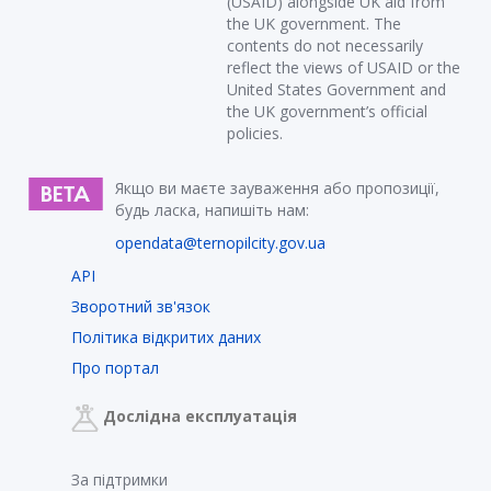
(USAID) alongside UK aid from
the UK government. The
contents do not necessarily
reflect the views of USAID or the
United States Government and
the UK government’s official
policies.
Якщо ви маєте зауваження або пропозиції,
будь ласка, напишіть нам:
opendata@ternopilcity.gov.ua
API
Зворотний зв'язок
Політика відкритих даних
Про портал
Дослідна експлуатація
За підтримки