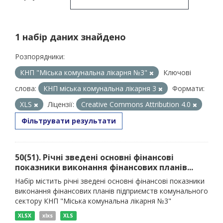
1 набір даних знайдено
Розпорядники:
КНП "Міська комунальна лікарня №3"
Ключові
слова:
КНП міська комунальна лікарня 3
Формати:
XLS
Ліцензії:
Creative Commons Attribution 4.0
Фільтрувати результати
50(51). Річні зведені основні фінансові
показники виконання фінансових планів...
Набір містить річні зведені основні фінансові показники
виконання фінансових планів підприємств комунального
сектору КНП "Міська комунальна лікарня №3"
XLSX
xlxs
XLS