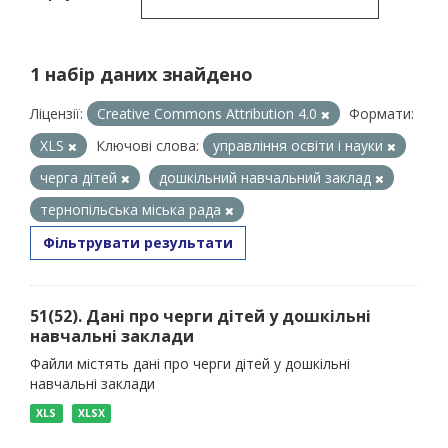
1 набір даних знайдено
Ліцензії:
Creative Commons Attribution 4.0
Формати:
XLS
Ключові слова:
управління освіти і науки
черга дітей
дошкільний навчальний заклад
тернопільська міська рада
Фільтрувати результати
51(52). Дані про черги дітей у дошкільні
навчальні заклади
Файли містять дані про черги дітей у дошкільні
навчальні заклади
XLS
XLSX