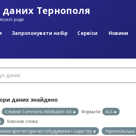
 даних Тернополя
іської ради
и
Запропонувати набір
Сервіси
Новини
бори даних знайдено
:
Creative Commons Attribution 4.0
Формати:
XLS
Ключові слова:
ління архітектури містобудування і кадастру
тернопільська