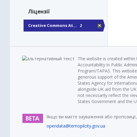
Ліцензії
Creative Commons At...
2
The website is created within
Accountability in Public Admin
Program/TAPAS. This website 
generous support of the Amer
States Agency for Internatio
alongside UK aid from the U
not necessarily reflect the vi
States Government and the UK 
Якщо ви маєте зауваження або пропозиції,
opendata@ternopilcity.gov.ua