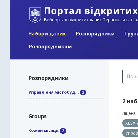
Портал відкритих
Вебпортал відкритих даних Тернопільської м
Набори даних
Розпорядники
Груп
Розпорядникам
Розпорядники
Управління містобуд...
2
2 на
Ліцензії
Groups
XLSX
Кожен місяць
2
Управ