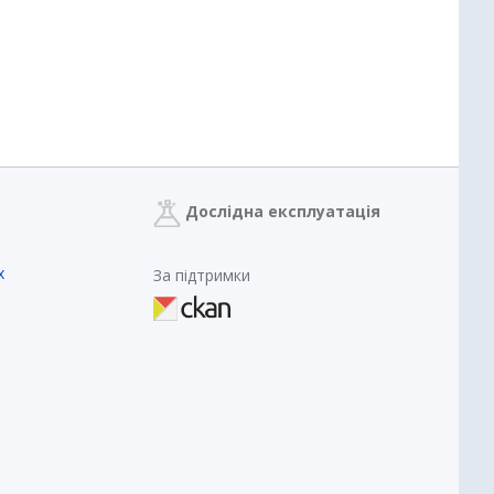
Дослідна експлуатація
х
За підтримки