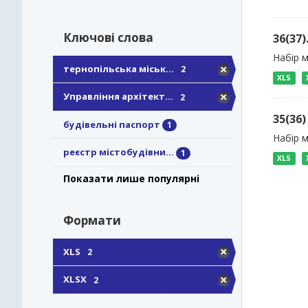
Ключові слова
36(37
Набір м
тернопільська міськ...
2
XLS
Управління архітект...
2
35(36
будівельні паспорт
1
Набір 
реєстр містобудівни...
1
XLS
Показати лише популярні
Формати
XLS
2
XLSX
2