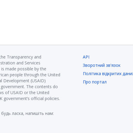
 the Transparency and
API
istration and Services
Зворотний зв'язок
is made possible by the
Політика відкритих дани
ican people through the United
nal Development (USAID)
Про портал
K government. The contents do
ews of USAID or the United
government’s official policies.
 будь ласка, напишіть нам: