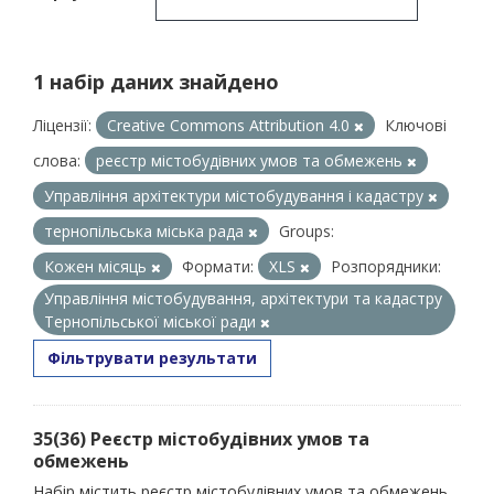
1 набір даних знайдено
Ліцензії:
Creative Commons Attribution 4.0
Ключові
слова:
реєстр містобудівних умов та обмежень
Управління архітектури містобудування і кадастру
тернопільська міська рада
Groups:
Кожен місяць
Формати:
XLS
Розпорядники:
Управління містобудування, архітектури та кадастру
Тернопільської міської ради
Фільтрувати результати
35(36) Реєстр містобудівних умов та
обмежень
Набір містить реєстр містобудівних умов та обмежень