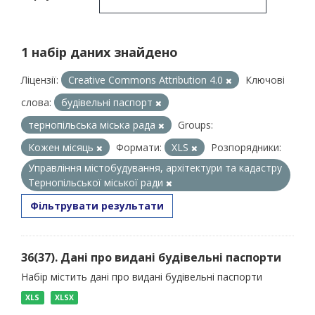
1 набір даних знайдено
Ліцензії:
Creative Commons Attribution 4.0
Ключові
слова:
будівельні паспорт
тернопільська міська рада
Groups:
Кожен місяць
Формати:
XLS
Розпорядники:
Управління містобудування, архітектури та кадастру
Тернопільської міської ради
Фільтрувати результати
36(37). Дані про видані будівельні паспорти
Набір містить дані про видані будівельні паспорти
XLS
XLSX