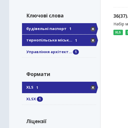
Ключові слова
36(37
Набір м
будівельні паспорт
1
XLS
тернопільська міськ...
1
Управління архітект...
1
Формати
XLS
1
XLSX
1
Ліцензії