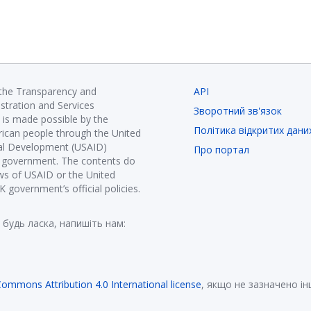
 the Transparency and
API
istration and Services
Зворотний зв'язок
is made possible by the
Політика відкритих дани
ican people through the United
nal Development (USAID)
Про портал
K government. The contents do
ews of USAID or the United
government’s official policies.
 будь ласка, напишіть нам:
Commons Attribution 4.0 International license
, якщо не зазначено і