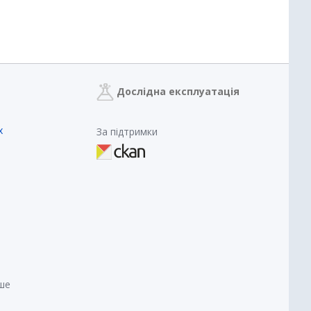
Дослідна експлуатація
х
За підтримки
нше