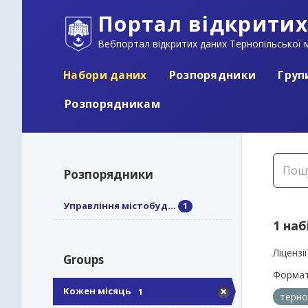
Портал відкритих
Вебпортал відкритих даних Тернопільської м
Набори даних
Розпорядники
Груп
Розпорядникам
Розпорядники
Управління містобуд...
1
1 наб
Ліцензії
Groups
Формат
Кожен місяць
1
терно