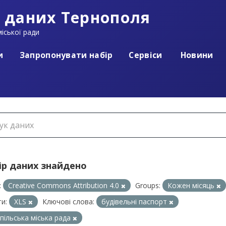
 даних Тернополя
іської ради
и
Запропонувати набір
Сервіси
Новини
ір даних знайдено
:
Creative Commons Attribution 4.0
Groups:
Кожен місяць
и:
XLS
Ключові слова:
будівельні паспорт
пільська міська рада