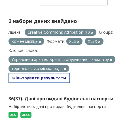
2 набори даних знайдено
Ліцензії:
Creative Commons Attribution 4.0
Groups:
Кожен місяць
Формати:
XLS
XLSX
Ключові слова:
Управління архітектури містобудування і кадастру
тернопільська міська рада
Фільтрувати результати
36(37). Дані про видані будівельні паспорти
Набір містить дані про видані будівельні паспорти
XLS
XLSX