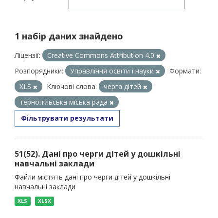
1 набір даних знайдено
Ліцензії:
Creative Commons Attribution 4.0
Розпорядники:
Управління освіти і науки
Формати:
XLS
Ключові слова:
черга дітей
тернопільська міська рада
Фільтрувати результати
51(52). Дані про черги дітей у дошкільні
навчальні заклади
Файли містять дані про черги дітей у дошкільні
навчальні заклади
XLS
XLSX