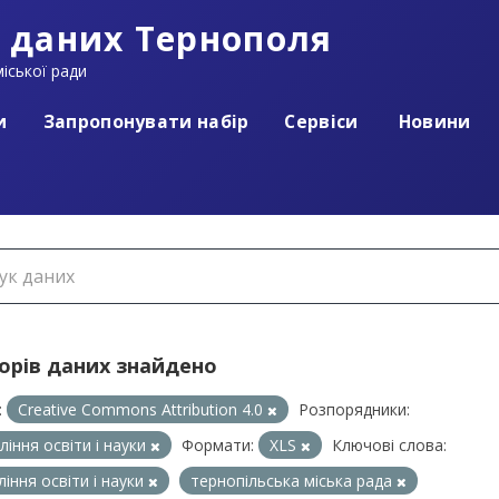
 даних Тернополя
іської ради
и
Запропонувати набір
Сервіси
Новини
борів даних знайдено
:
Creative Commons Attribution 4.0
Розпорядники:
ління освіти і науки
Формати:
XLS
Ключові слова:
ління освіти і науки
тернопільська міська рада