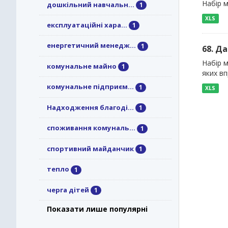
Набір м
дошкільний навчальн...
1
XLS
експлуатаційні хара...
1
енергетичний менедж...
1
68. Д
Набір м
комунальне майно
1
яких в
комунальне підприєм...
1
XLS
Надходження благоді...
1
споживання комуналь...
1
спортивний майданчик
1
тепло
1
черга дітей
1
Показати лише популярні