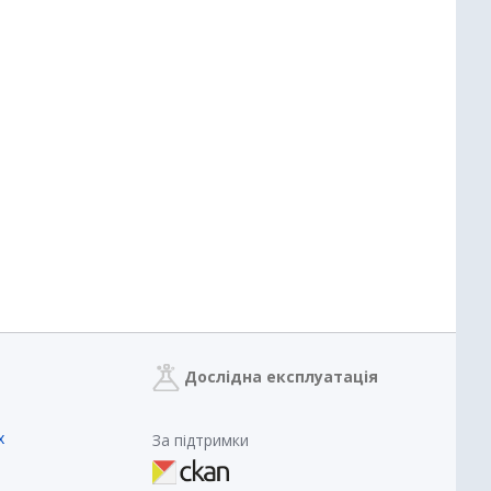
Дослідна експлуатація
х
За підтримки