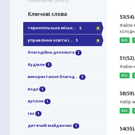
пошуковому запиту
Ключові слова
53(54
Файли м
тернопільська міськ...
5
холодна
управління освіти і...
5
XLS
благодійна допомога
1
51(52
будівля
1
Файли м
XLS
використання благод...
1
вода
1
58(59
вугілля
1
Набір м
XLS
газ
1
дитячий майданчик
1
54(55