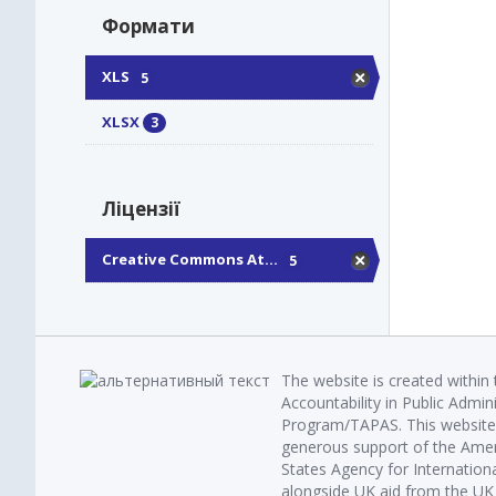
Формати
XLS
5
XLSX
3
Ліцензії
Creative Commons At...
5
The website is created within
Accountability in Public Admin
Program/TAPAS. This website 
generous support of the Amer
States Agency for Internatio
alongside UK aid from the U