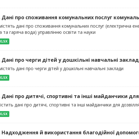
). Дані про споживання комунальних послуг комуналь
істять дані про споживання комунальних послуг (електрична енер
 та гаряча вода) управлінню освіти та науки
XLSX
). Дані про черги дітей у дошкільні навчальні закла
істять дані про черги дітей у дошкільні навчальні заклади
XLSX
). Дані про дитячі, спортивні та інші майданчики для
істить дані про дитячі, спортивні та інші майданчики для дозвілля
XLSX
). Надходження й використання благодійної допомоги 