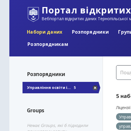
Портал відкритих
Вебпортал відкритих даних Тернопільської м
Набори даних
Розпорядники
Груп
Розпорядникам
Розпорядники
Управління освіти і...
5
5 на
Ліцензії
Groups
Управ
Немає Groups, які б підходили
управ