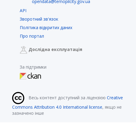
opendata@ternopilcity.gov.ua
API
Зворотний зв'язок
Політика відкритих даних
Про портал
Дослідна експлуатація
За підтримки
Весь контент доступний за ліцензією
Creative
Commons Attribution 4.0 International license
, якщо не
зазначено інше