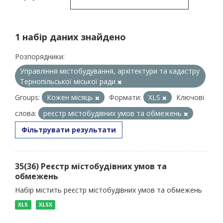
1 набір даних знайдено
Розпорядники:
Управління містобудування, архітектури та кадастру
Тернопільської міської ради
Groups:
Кожен місяць
Формати:
XLS
Ключові
слова:
реєстр містобудівних умов та обмежень
Фільтрувати результати
35(36) Реєстр містобудівних умов та
обмежень
Набір містить реєстр містобудівних умов та обмежень
XLS
XLSX