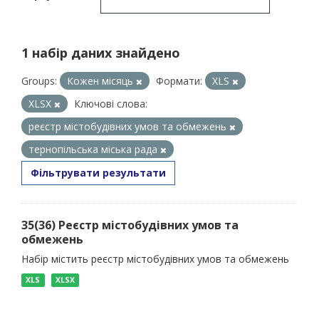
1 набір даних знайдено
Groups:
Кожен місяць
Формати:
XLS
XLSX
Ключові слова:
реєстр містобудівних умов та обмежень
тернопільська міська рада
Фільтрувати результати
35(36) Реєстр містобудівних умов та
обмежень
Набір містить реєстр містобудівних умов та обмежень
XLS
XLSX