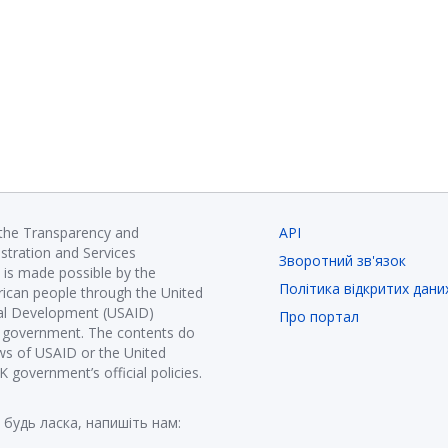
 the Transparency and
API
istration and Services
Зворотний зв'язок
is made possible by the
Політика відкритих дани
ican people through the United
nal Development (USAID)
Про портал
K government. The contents do
ews of USAID or the United
government’s official policies.
 будь ласка, напишіть нам: