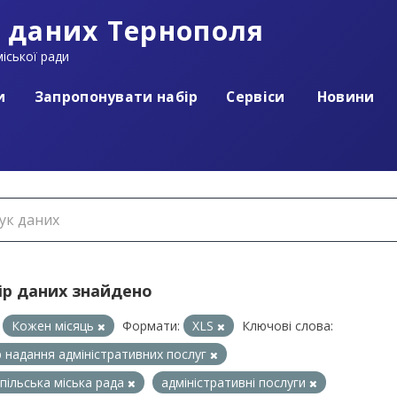
 даних Тернополя
іської ради
и
Запропонувати набір
Сервіси
Новини
ір даних знайдено
Кожен місяць
Формати:
XLS
Ключові слова:
 надання адміністративних послуг
пільська міська рада
адміністративні послуги