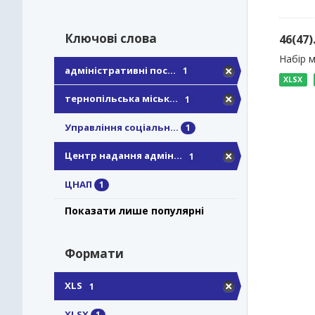
Ключові слова
46(47
Набір м
адміністративні пос...
1
XLSX
тернопільська міськ...
1
Управління соціальн...
1
Центр надання адмін...
1
ЦНАП
1
Показати лише популярні
Формати
XLS
1
XLSX
1