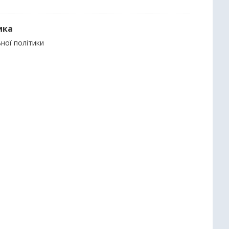
ика
ьної політики