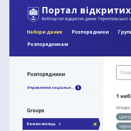
Портал відкритих
Вебпортал відкритих даних Тернопільської м
Набори даних
Розпорядники
Груп
Розпорядникам
Розпорядники
Управління соціальн...
1
1 наб
Groups:
Groups
Центр
Кожен місяць
1
терно