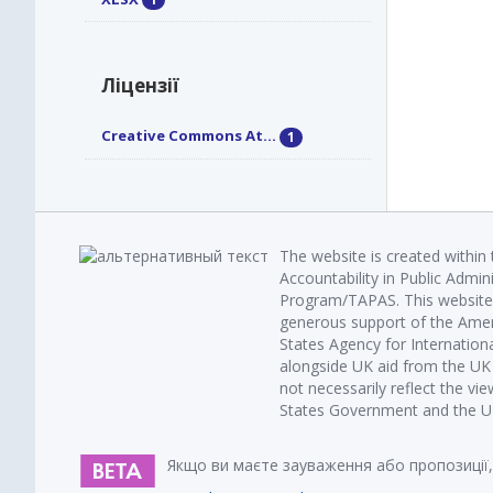
Ліцензії
Creative Commons At...
1
The website is created within
Accountability in Public Admin
Program/TAPAS. This website 
generous support of the Amer
States Agency for Internatio
alongside UK aid from the U
not necessarily reflect the vi
States Government and the UK 
Якщо ви маєте зауваження або пропозиції,