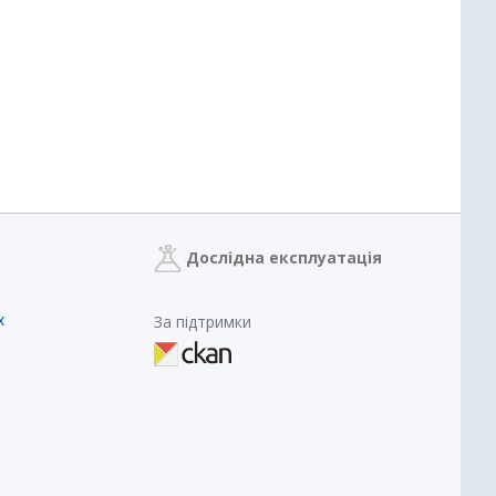
Дослідна експлуатація
х
За підтримки