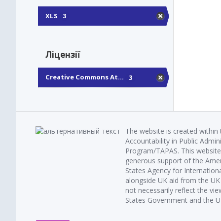
XLS
3
Ліцензії
Creative Commons At...
3
The website is created within
Accountability in Public Admin
Program/TAPAS. This website 
generous support of the Amer
States Agency for Internatio
alongside UK aid from the U
not necessarily reflect the vi
States Government and the UK 