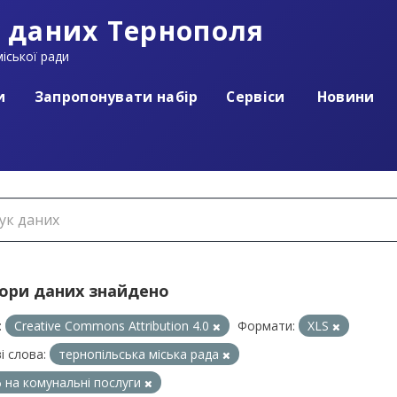
 даних Тернополя
іської ради
и
Запропонувати набір
Сервіси
Новини
бори даних знайдено
:
Creative Commons Attribution 4.0
Формати:
XLS
і слова:
тернопільська міська рада
 на комунальні послуги