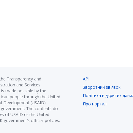
 the Transparency and
API
istration and Services
Зворотний зв'язок
is made possible by the
Політика відкритих дани
ican people through the United
nal Development (USAID)
Про портал
K government. The contents do
ews of USAID or the United
government’s official policies.