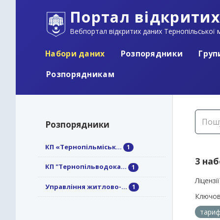
Портал відкритих
Вебпортал відкритих даних Тернопільської м
Набори даних
Розпорядники
Груп
Розпорядникам
Розпорядники
КП «Тернопільміськ...
1
3 на
КП "Тернопільводока...
1
Ліцензії
Управління житлово-...
1
Ключов
тариф