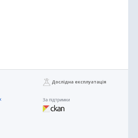
Дослідна експлуатація
х
За підтримки