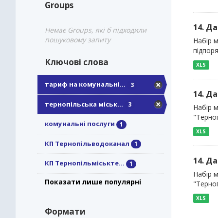
Groups
14. Д
Немає Groups, які б підходили
пошуковому запиту
Набір 
підпор
Ключові слова
XLS
тариф на комунальні...
3
14. Д
тернопільська міськ...
3
Набір 
"Терно
комунальні послуги
1
XLS
КП Тернопільводоканал
1
14. Д
КП Тернопільміськте...
1
Набір 
Показати лише популярні
"Терно
XLS
Формати