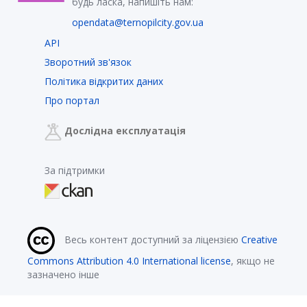
будь ласка, напишіть нам:
opendata@ternopilcity.gov.ua
API
Зворотний зв'язок
Політика відкритих даних
Про портал
Дослідна експлуатація
За підтримки
Весь контент доступний за ліцензією
Creative
Commons Attribution 4.0 International license
, якщо не
зазначено інше