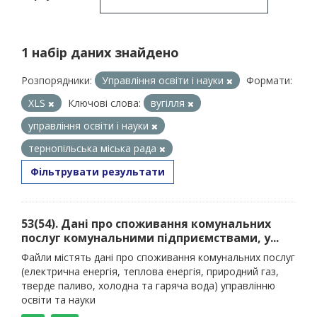
1 набір даних знайдено
Розпорядники:
Управління освіти і науки
Формати:
XLS
Ключові слова:
вугілля
управління освіти і науки
тернопільська міська рада
Фільтрувати результати
53(54). Дані про споживання комунальних
послуг комунальними підприємствами, у...
Файли містять дані про споживання комунальних послуг
(електрична енергія, теплова енергія, природний газ,
тверде паливо, холодна та гаряча вода) управлінню
освіти та науки