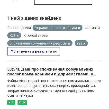
1 набір даних знайдено
Розпорядники:
Управління освіти і науки
Формати:
XLS
Ключові слова:
споживання комунальних ресурсів
газ
Фільтрувати результати
53(54). Дані про споживання комунальних
послуг комунальними підприємствами, у...
Файли містять дані про споживання комунальних послуг
(електрична енергія, теплова енергія, природний газ,
тверде паливо, холодна та гаряча вода) управлінню
освіти та науки
XLS
XLSX