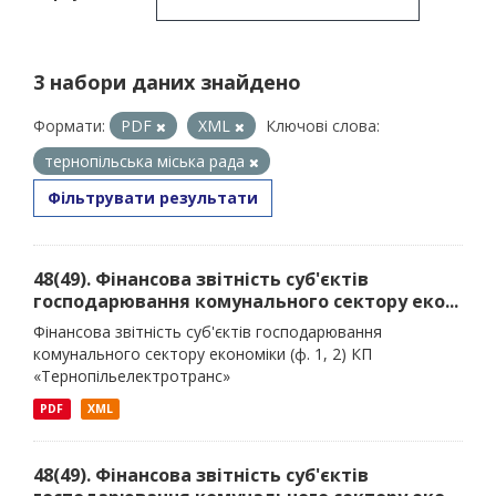
3 набори даних знайдено
Формати:
PDF
XML
Ключові слова:
тернопільська міська рада
Фільтрувати результати
48(49). Фінансова звітність суб'єктів
господарювання комунального сектору еко...
Фінансова звітність суб'єктів господарювання
комунального сектору економіки (ф. 1, 2) КП
«Тернопільелектротранс»
PDF
XML
48(49). Фінансова звітність суб'єктів