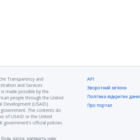
 the Transparency and
API
istration and Services
Зворотний зв'язок
is made possible by the
Політика відкритих дани
ican people through the United
nal Development (USAID)
Про портал
K government. The contents do
ews of USAID or the United
government’s official policies.
 будь ласка, напишіть нам: