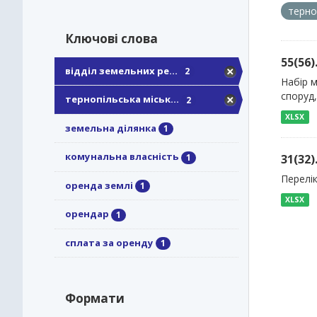
терно
Ключові слова
55(56
відділ земельних ре...
2
Набір 
споруд,
тернопільська міськ...
2
XLSX
земельна ділянка
1
комунальна власність
1
31(32
Перелік
оренда землі
1
XLSX
орендар
1
сплата за оренду
1
Формати