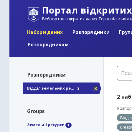
Портал відкритих
Вебпортал відкритих даних Тернопільської м
Набори даних
Розпорядники
Груп
Розпорядникам
Розпорядники
Відділ земельних ре...
2
2 на
Розпор
Groups
Відді
Земельні ресурси
1
Creat