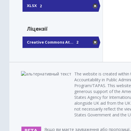
XLSX
2
Ліцензії
Creative Commons At...
2
The website is created within
Accountability in Public Admin
Program/TAPAS. This website 
generous support of the Amer
States Agency for Internatio
alongside UK aid from the U
not necessarily reflect the vi
States Government and the UK 
Якщо ви маєте зауваження або пропозиції,