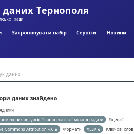
 даних Тернополя
іської ради
и
Запропонувати набір
Сервіси
Новини
бори даних знайдено
ядники:
л земельних ресурсів Тернопільської міської ради
Ліцензії:
ive Commons Attribution 4.0
Формати:
XLSX
Ключові слов