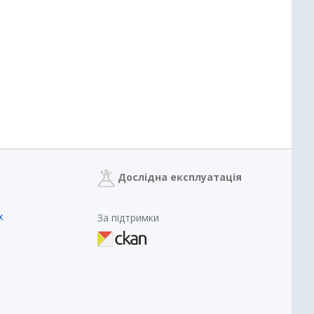
Дослідна експлуатація
х
За підтримки