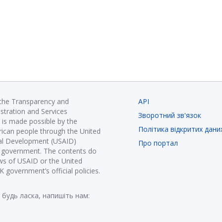
 the Transparency and
API
istration and Services
Зворотний зв'язок
is made possible by the
Політика відкритих дани
ican people through the United
nal Development (USAID)
Про портал
K government. The contents do
ews of USAID or the United
government’s official policies.
 будь ласка, напишіть нам: