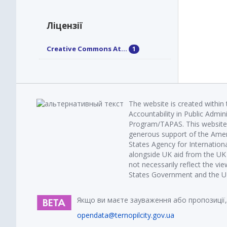
Ліцензії
Creative Commons At...
1
The website is created within
Accountability in Public Admin
Program/TAPAS. This website 
generous support of the Amer
States Agency for Internatio
alongside UK aid from the U
not necessarily reflect the vi
States Government and the UK 
Якщо ви маєте зауваження або пропозиції,
opendata@ternopilcity.gov.ua