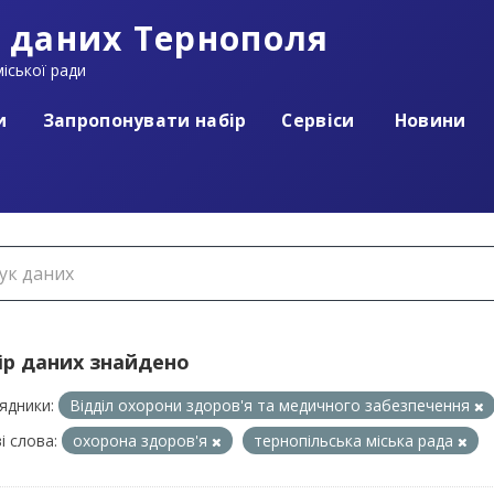
 даних Тернополя
іської ради
и
Запропонувати набір
Сервіси
Новини
ір даних знайдено
ядники:
Відділ охорони здоров'я та медичного забезпечення
і слова:
охорона здоров'я
тернопільська міська рада