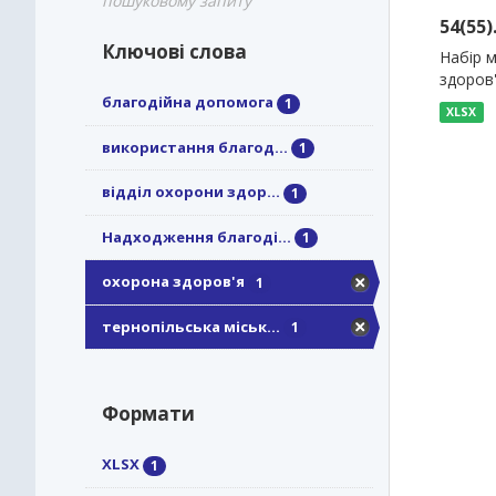
пошуковому запиту
54(55
Ключові слова
Набір 
здоров
благодійна допомога
1
XLSX
використання благод...
1
відділ охорони здор...
1
Надходження благоді...
1
охорона здоров'я
1
тернопільська міськ...
1
Формати
XLSX
1