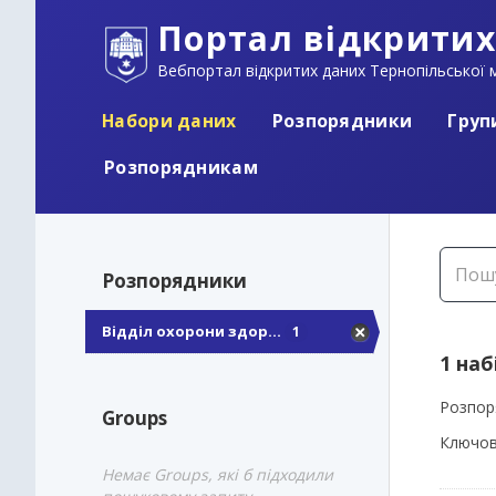
Портал відкритих
Вебпортал відкритих даних Тернопільської м
Набори даних
Розпорядники
Груп
Розпорядникам
Розпорядники
Відділ охорони здор...
1
1 наб
Розпор
Groups
Ключов
Немає Groups, які б підходили