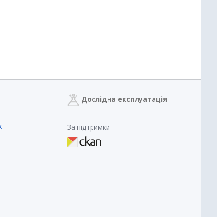
Дослідна експлуатація
х
За підтримки