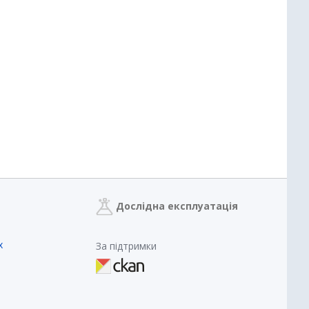
Дослідна експлуатація
х
За підтримки