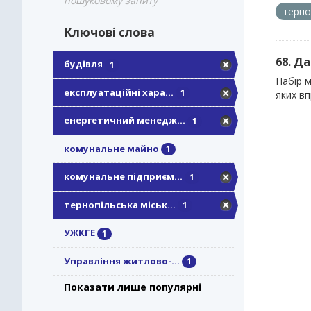
пошуковому запиту
терно
Ключові слова
68. Д
будівля
1
Набір м
експлуатаційні хара...
1
яких в
енергетичний менедж...
1
комунальне майно
1
комунальне підприєм...
1
тернопільська міськ...
1
УЖКГЕ
1
Управління житлово-...
1
Показати лише популярні