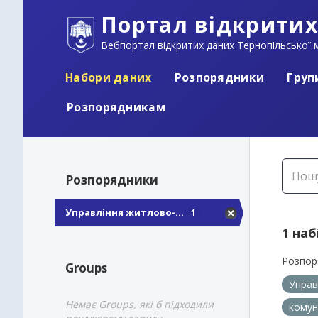
Портал відкритих
Вебпортал відкритих даних Тернопільської м
Набори даних
Розпорядники
Груп
Розпорядникам
Розпорядники
Управління житлово-...
1
1 наб
Розпор
Groups
Управ
Немає Groups, які б підходили
комун