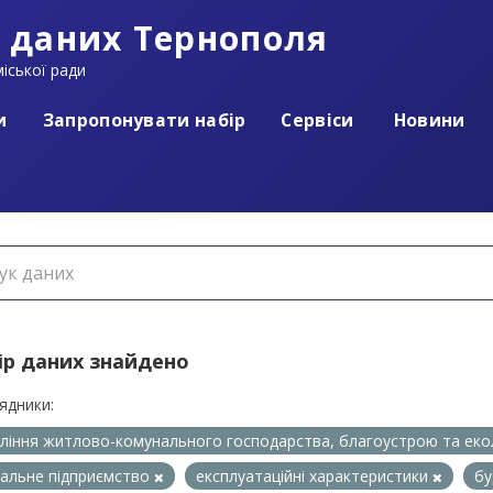
 даних Тернополя
іської ради
и
Запропонувати набір
Сервіси
Новини
ір даних знайдено
ядники:
ління житлово-комунального господарства, благоустрою та еко
альне підприємство
експлуатаційні характеристики
бу