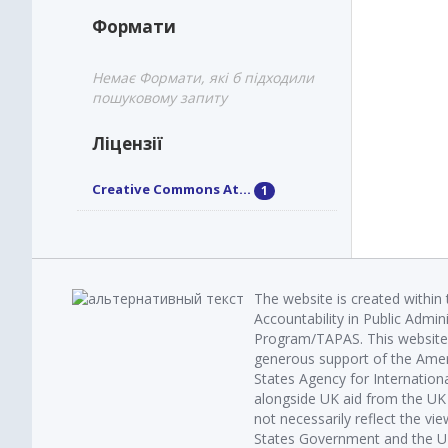
Формати
Немає Формати, які б підходили
пошуковому запиту
Ліцензії
Creative Commons At...
1
The website is created within
Accountability in Public Admin
Program/TAPAS. This website 
generous support of the Amer
States Agency for Internatio
alongside UK aid from the U
not necessarily reflect the vi
States Government and the UK 