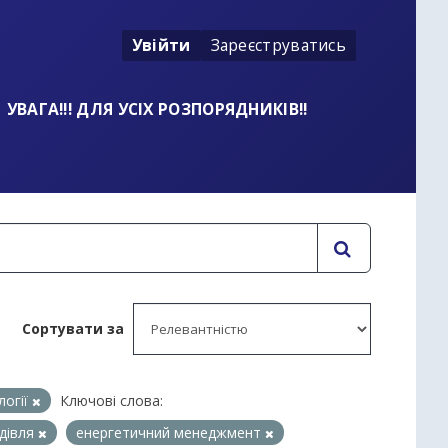
Увійти
Зареєструватись
УВАГА!!! ДЛЯ УСІХ РОЗПОРЯДНИКІВ!!
Сортувати за
логії
Ключові слова:
дівля
енергетичний менеджмент